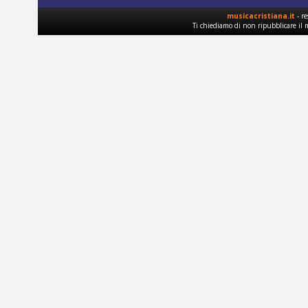
musicacristiana.it
- re
Ti chiediamo di non ripubblicare il 