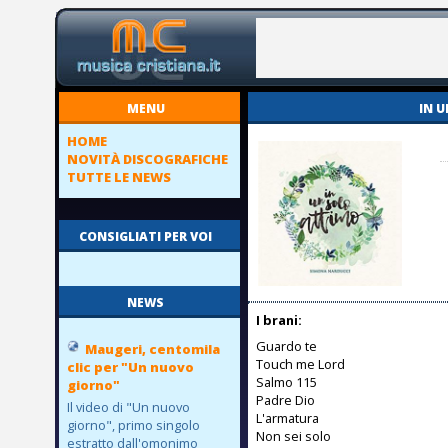
MENU
IN 
HOME
NOVITÀ DISCOGRAFICHE
TUTTE LE NEWS
CONSIGLIATI PER VOI
NEWS
I brani:
Guardo te
Maugeri, centomila
Touch me Lord
clic per "Un nuovo
Salmo 115
giorno"
Padre Dio
Il video di "Un nuovo
L'armatura
giorno", primo singolo
Non sei solo
estratto dall'omonimo