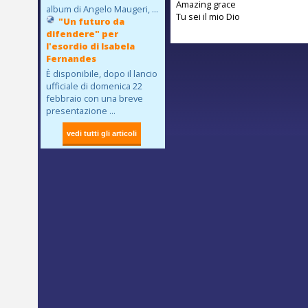
Amazing grace
album di Angelo Maugeri, ...
Tu sei il mio Dio
"Un futuro da
difendere" per
l'esordio di Isabela
Fernandes
È disponibile, dopo il lancio
ufficiale di domenica 22
febbraio con una breve
presentazione ...